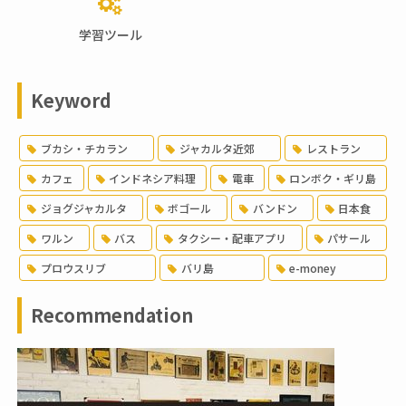
学習ツール
Keyword
ブカシ・チカラン
ジャカルタ近郊
レストラン
カフェ
インドネシア料理
電車
ロンボク・ギリ島
ジョグジャカルタ
ボゴール
バンドン
日本食
ワルン
バス
タクシー・配車アプリ
パサール
プロウスリブ
バリ島
e-money
Recommendation