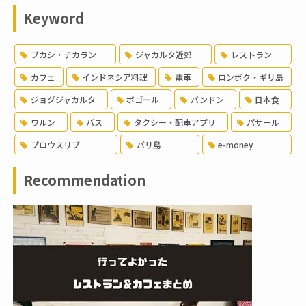
Keyword
ブカシ・チカラン
ジャカルタ近郊
レストラン
カフェ
インドネシア料理
電車
ロンボク・ギリ島
ジョグジャカルタ
ボゴール
バンドン
日本食
ワルン
バス
タクシー・配車アプリ
パサール
プロウスリブ
バリ島
e-money
Recommendation