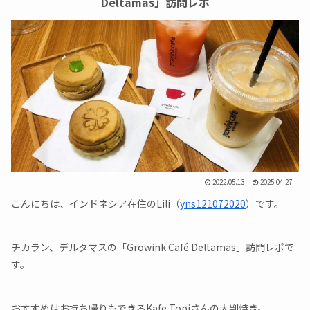
Deltamas」訪問レポ
2022.05.13
2025.04.27
こんにちは、インドネシア在住のLili（
yns121072020
）です。
チカラン、デルタマスの「Growink Café Deltamas」訪問レポで
す。
おすすめはお持ち帰りもできるKafe Topiさんの大判焼き。