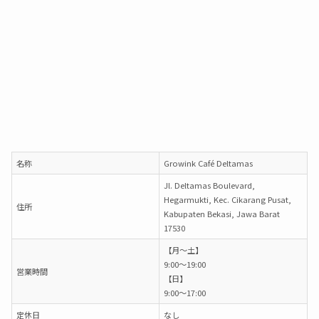
名称
Growink Café Deltamas
Jl. Deltamas Boulevard,
Hegarmukti, Kec. Cikarang Pusat,
住所
Kabupaten Bekasi, Jawa Barat
17530
【月～土】
9:00～19:00
営業時間
【日】
9:00～17:00
定休日
なし