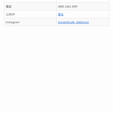
電話
0895 1601 0997
公式HP
見る
Instagram
growinkcafe_deltamas