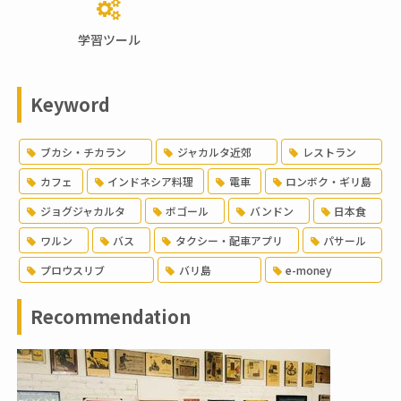
学習ツール
Keyword
ブカシ・チカラン
ジャカルタ近郊
レストラン
カフェ
インドネシア料理
電車
ロンボク・ギリ島
ジョグジャカルタ
ボゴール
バンドン
日本食
ワルン
バス
タクシー・配車アプリ
パサール
プロウスリブ
バリ島
e-money
Recommendation