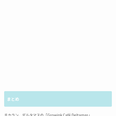
まとめ
チカラン、デルタマスの「Growink Café Deltamas」