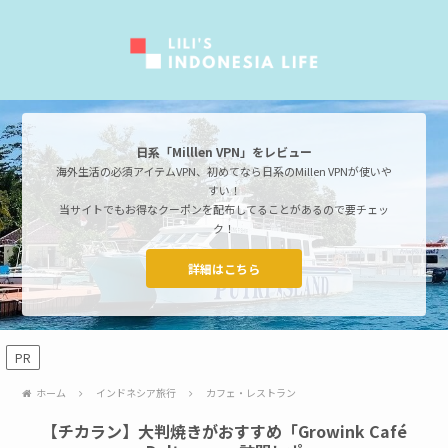
日系「Milllen VPN」をレビュー
海外生活の必須アイテムVPN、初めてなら日系のMillen VPNが使いや
すい！
当サイトでもお得なクーポンを配布してることがあるので要チェッ
ク！
詳細はこちら
PR
ホーム
インドネシア旅行
カフェ・レストラン
【チカラン】大判焼きがおすすめ「Growink Café