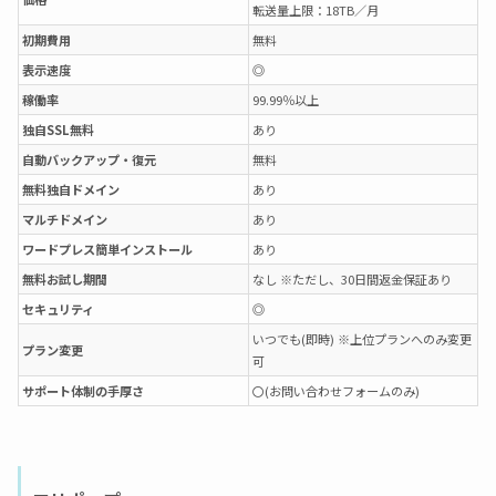
転送量上限：18TB／月
初期費用
無料
表示速度
◎
稼働率
99.99％以上
独自SSL無料
あり
自動バックアップ・復元
無料
無料独自ドメイン
あり
マルチドメイン
あり
ワードプレス簡単インストール
あり
無料お試し期間
なし ※ただし、30日間返金保証あり
セキュリティ
◎
いつでも(即時) ※上位プランへのみ変更
プラン変更
可
サポート体制の手厚さ
〇(お問い合わせフォームのみ)