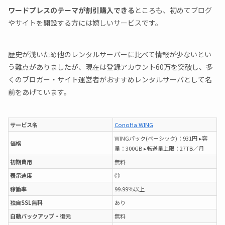
ワードプレスのテーマが割引購入できる
ところも、初めてブログ
やサイトを開設する方には嬉しいサービスです。
歴史が浅いため他のレンタルサーバーに比べて情報が少ないとい
う難点がありましたが、現在は登録アカウント60万を突破し、多
くのブロガー・サイト運営者がおすすめレンタルサーバとして名
前をあげています。
サービス名
ConoHa WING
WINGパック(ベーシック)：931円 ▸容
価格
量：300GB ▸転送量上限：27TB／月
初期費用
無料
表示速度
◎
稼働率
99.99％以上
独自SSL無料
あり
自動バックアップ・復元
無料