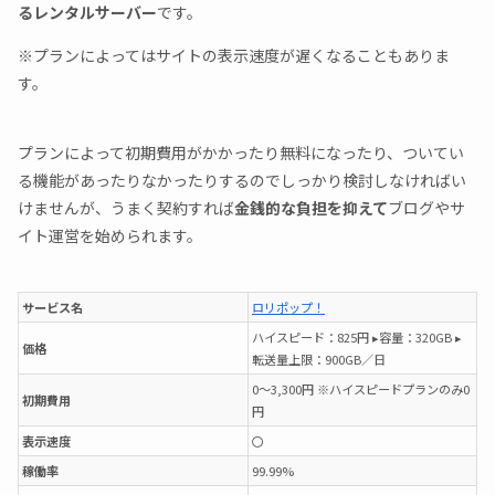
るレンタルサーバー
です。
※プランによってはサイトの表示速度が遅くなることもありま
す。
プランによって初期費用がかかったり無料になったり、ついてい
る機能があったりなかったりするのでしっかり検討しなければい
けませんが、うまく契約すれば
金銭的な負担を抑えて
ブログやサ
イト運営を始められます。
サービス名
ロリポップ！
ハイスピード：825円 ▸容量：320GB ▸
価格
転送量上限：900GB／日
0～3,300円 ※ハイスピードプランのみ0
初期費用
円
表示速度
〇
稼働率
99.99%