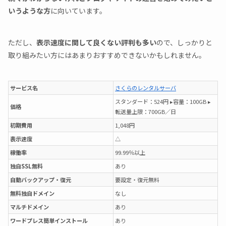
いうような方
に向いています。
ただし、
表示速度に関して良くない評判も多い
ので、しっかりと
取り組みたい方にはあまりおすすめできないかもしれません。
サービス名
さくらのレンタルサーバ
スタンダード：524円 ▸容量：100GB ▸
価格
転送量上限：700GB／日
初期費用
1,048円
表示速度
△
稼働率
99.99％以上
独自SSL無料
あり
自動バックアップ・復元
要設定・復元無料
無料独自ドメイン
なし
マルチドメイン
あり
ワードプレス簡単インストール
あり