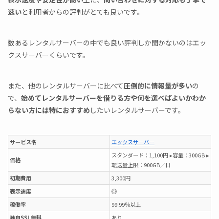
速い
と利用者からの評判がとても良いです。
数あるレンタルサーバーの中でも良い評判しか聞かないのはエッ
クスサーバーくらいです。
また、他のレンタルサーバーに比べて
圧倒的に情報量が多い
の
で、
始めてレンタルサーバーを借りる方や何を選べばよいかわか
らない方には特におすすめ
したいレンタルサーバーです。
サービス名
エックスサーバー
スタンダード：1,100円 ▸容量：300GB ▸
価格
転送量上限：900GB／日
初期費用
3,300円
表示速度
◎
稼働率
99.99％以上
独自SSL無料
あり