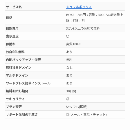
サービス名
カラフルボックス
BOX2：583円 ▸容量：300GB ▸転送量上
価格
限：6TB／月
初期費用
3か月以上の契約で無料
表示速度
〇
稼働率
実質100％
独自SSL無料
あり
自動バックアップ・復元
無料
無料独自ドメイン
なし
マルチドメイン
あり
ワードプレス簡単インストール
あり
無料お試し期間
30日間
セキュリティ
◎
プラン変更
いつでも(即時)
サポート体制の手厚さ
◎(メール・電話・チャット)